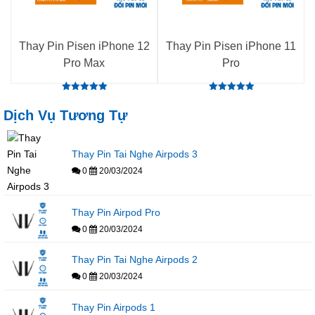
Thay Pin Pisen iPhone 12
Thay Pin Pisen iPhone 11
Pro Max
Pro
Rated
Rated
5.00
5.00
Dịch Vụ Tương Tự
out of 5
out of 5
Thay Pin Tai Nghe Airpods 3
0
20/03/2024
Thay Pin Airpod Pro
0
20/03/2024
Thay Pin Tai Nghe Airpods 2
0
20/03/2024
Thay Pin Airpods 1