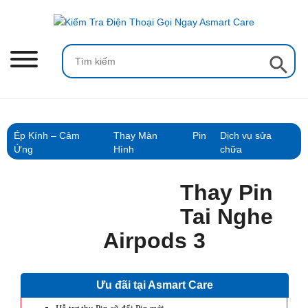
Skip
to
content
Search Button
Search
for:
Ép Kính – Cảm
Thay Màn
Pin
Dịch vụ sửa
Ứng
Hình
chữa
Thay Pin
Tai Nghe
Airpods 3
Ưu đãi tại Asmart Care