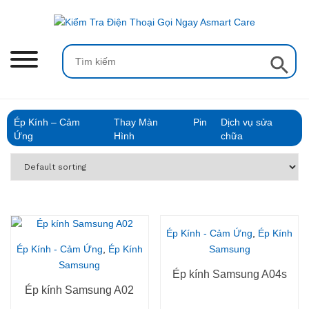
Skip
to
content
Search Button
Search
for:
Ép Kính – Cảm
Thay Màn
Pin
Dịch vụ sửa
Ứng
Hình
chữa
Ép Kính - Cảm Ứng
,
Ép Kính
Ép Kính - Cảm Ứng
,
Ép Kính
Samsung
Samsung
Ép kính Samsung A04s
Ép kính Samsung A02