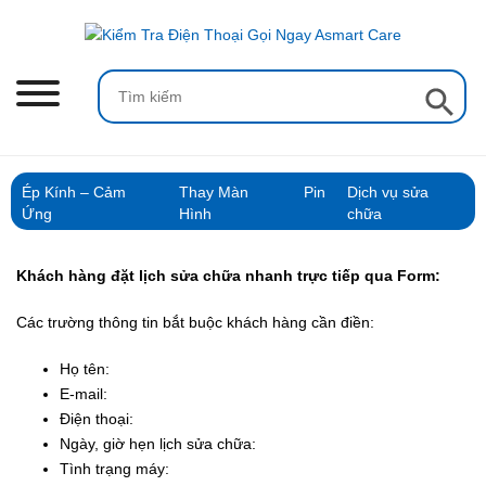
Skip
to
content
Search Button
Search
for:
Ép Kính – Cảm
Thay Màn
Pin
Dịch vụ sửa
Ứng
Hình
chữa
Khách hàng đặt lịch sửa chữa nhanh trực tiếp qua Form:
Các trường thông tin bắt buộc khách hàng cần điền:
Họ tên:
E-mail:
Điện thoại:
Ngày, giờ hẹn lịch sửa chữa:
Tình trạng máy: