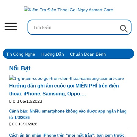
Skip
to
content
Search Button
Search
for:
Tin Công Nghệ
Hướng Dẫn
Chuẩn Đoán Bệnh
Nổi Bật
Hướng dẫn ghi âm cuộc gọi MIỄN PHÍ trên điện
thoại: iPhone, Samsung, Oppo,…
0
06/10/2023
Cảnh báo: Nhiều smartphone không vào được app ngân hàng
từ 1/3/2026
0
13/01/2026
Cách ẩn tin nhắn iPhone trên “mọi mặt trận”: bản xem trước,