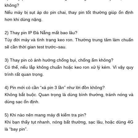
không?
Nếu máy bị sụt áp do pin chai, thay pin tốt thường giúp ổn định
hơn khi dùng nặng.
2) Thay pin IP Đà Nẵng mất bao lâu?
Tùy đời máy và tình trạng keo ron. Thường trung tâm làm chuẩn
sẽ cần thời gian test trước–sau.
3) Thay pin có ảnh hưởng chống bụi, chống ẩm không?
Có thể, nếu lắp không chuẩn hoặc keo ron xử lý kém. Vì vậy quy
trình rất quan trọng.
4) Pin mới có cần “xả pin 3 lần” như lời đồn không?
Không bắt buộc. Quan trọng là dùng bình thường, tránh nóng và
dùng sạc ổn định.
5) Khi nào nên mang máy đi kiểm tra pin?
Khi bạn thấy tụt nhanh, nóng bất thường, sạc lâu, hoặc dùng 4G
là “bay pin”.