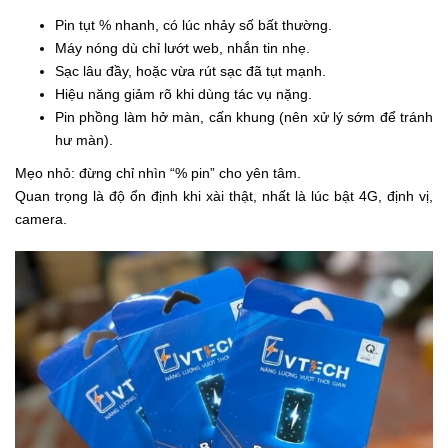
Pin tụt % nhanh, có lúc nhảy số bất thường.
Máy nóng dù chỉ lướt web, nhắn tin nhẹ.
Sạc lâu đầy, hoặc vừa rút sạc đã tụt mạnh.
Hiệu năng giảm rõ khi dùng tác vụ nặng.
Pin phồng làm hở màn, cấn khung (nên xử lý sớm để tránh
hư màn).
Mẹo nhỏ: đừng chỉ nhìn “% pin” cho yên tâm.
Quan trọng là độ ổn định khi xài thật, nhất là lúc bật 4G, định vị,
camera.