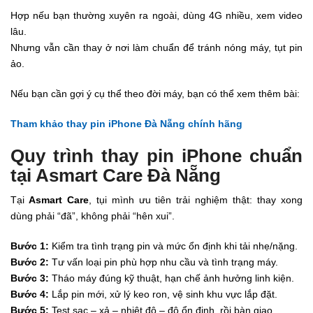
Hợp nếu bạn thường xuyên ra ngoài, dùng 4G nhiều, xem video
lâu.
Nhưng vẫn cần thay ở nơi làm chuẩn để tránh nóng máy, tụt pin
ảo.
Nếu bạn cần gợi ý cụ thể theo đời máy, bạn có thể xem thêm bài:
Tham khảo thay pin iPhone Đà Nẵng chính hãng
Quy trình thay pin iPhone chuẩn
tại Asmart Care Đà Nẵng
Tại
Asmart Care
, tụi mình ưu tiên trải nghiệm thật: thay xong
dùng phải “đã”, không phải “hên xui”.
Bước 1:
Kiểm tra tình trạng pin và mức ổn định khi tải nhẹ/nặng.
Bước 2:
Tư vấn loại pin phù hợp nhu cầu và tình trạng máy.
Bước 3:
Tháo máy đúng kỹ thuật, hạn chế ảnh hưởng linh kiện.
Bước 4:
Lắp pin mới, xử lý keo ron, vệ sinh khu vực lắp đặt.
Bước 5:
Test sạc – xả – nhiệt độ – độ ổn định, rồi bàn giao.