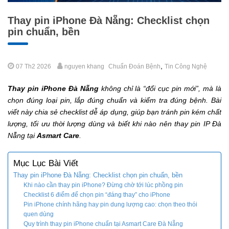
Thay pin iPhone Đà Nẵng: Checklist chọn
pin chuẩn, bền
,
07 Th2 2026
nguyen khang
Chuẩn Đoán Bệnh
Tin Công Nghệ
Thay pin iPhone Đà Nẵng
không chỉ là “đổi cục pin mới”, mà là
chọn đúng loại pin, lắp đúng chuẩn và kiểm tra đúng bệnh. Bài
viết này chia sẻ checklist dễ áp dụng, giúp bạn tránh pin kém chất
lượng, tối ưu thời lượng dùng và biết khi nào nên thay pin IP Đà
Nẵng tại
Asmart Care
.
Mục Lục Bài Viết
Thay pin iPhone Đà Nẵng: Checklist chọn pin chuẩn, bền
Khi nào cần thay pin iPhone? Đừng chờ tới lúc phồng pin
Checklist 6 điểm để chọn pin “đáng thay” cho iPhone
Pin iPhone chính hãng hay pin dung lượng cao: chọn theo thói
quen dùng
Quy trình thay pin iPhone chuẩn tại Asmart Care Đà Nẵng