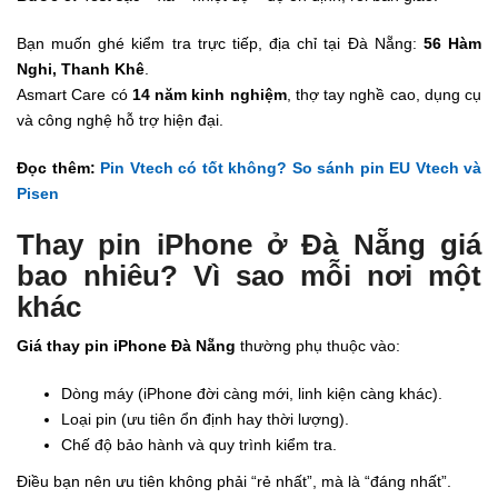
Bạn muốn ghé kiểm tra trực tiếp, địa chỉ tại Đà Nẵng:
56 Hàm
Nghi, Thanh Khê
.
Asmart Care có
14 năm kinh nghiệm
, thợ tay nghề cao, dụng cụ
và công nghệ hỗ trợ hiện đại.
Đọc thêm:
Pin Vtech có tốt không? So sánh pin EU Vtech và
Pisen
Thay pin iPhone ở Đà Nẵng giá
bao nhiêu? Vì sao mỗi nơi một
khác
Giá thay pin iPhone Đà Nẵng
thường phụ thuộc vào:
Dòng máy (iPhone đời càng mới, linh kiện càng khác).
Loại pin (ưu tiên ổn định hay thời lượng).
Chế độ bảo hành và quy trình kiểm tra.
Điều bạn nên ưu tiên không phải “rẻ nhất”, mà là “đáng nhất”.