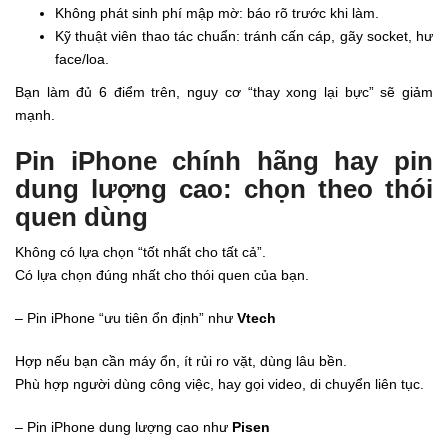
Không phát sinh phí mập mờ: báo rõ trước khi làm.
Kỹ thuật viên thao tác chuẩn: tránh cấn cáp, gãy socket, hư
face/loa.
Bạn làm đủ 6 điểm trên, nguy cơ “thay xong lại bực” sẽ giảm
mạnh.
Pin iPhone chính hãng hay pin
dung lượng cao: chọn theo thói
quen dùng
Không có lựa chọn “tốt nhất cho tất cả”.
Có lựa chọn đúng nhất cho thói quen của bạn.
– Pin iPhone “ưu tiên ổn định” như
Vtech
Hợp nếu bạn cần máy ổn, ít rủi ro vặt, dùng lâu bền.
Phù hợp người dùng công việc, hay gọi video, di chuyển liên tục.
– Pin iPhone dung lượng cao như
Pisen