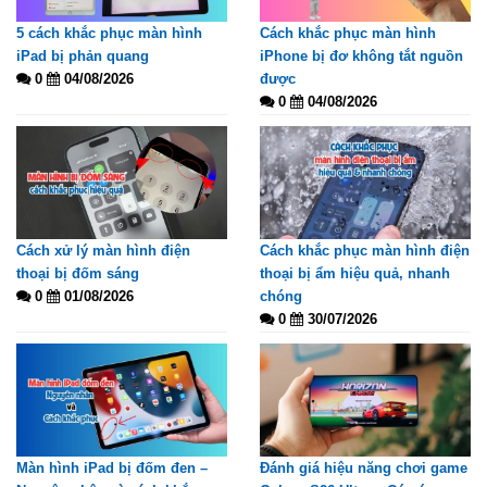
5 cách khắc phục màn hình
Cách khắc phục màn hình
iPad bị phản quang
iPhone bị đơ không tắt nguồn
0
04/08/2026
được
0
04/08/2026
Cách xử lý màn hình điện
Cách khắc phục màn hình điện
thoại bị đốm sáng
thoại bị ẩm hiệu quả, nhanh
0
01/08/2026
chóng
0
30/07/2026
Màn hình iPad bị đốm đen –
Đánh giá hiệu năng chơi game