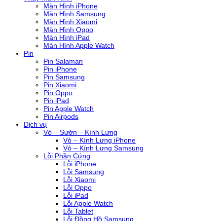
Màn Hình iPhone
Màn Hình Samsung
Màn Hình Xiaomi
Màn Hình Oppo
Màn Hình iPad
Màn Hình Apple Watch
Pin
Pin Salaman
Pin iPhone
Pin Samsung
Pin Xiaomi
Pin Oppo
Pin iPad
Pin Apple Watch
Pin Airpods
Dịch vụ
Vỏ – Sườn – Kính Lưng
Vỏ – Kính Lưng iPhone
Vỏ – Kính Lưng Samsung
Lỗi Phần Cứng
Lỗi iPhone
Lỗi Samsung
Lỗi Xiaomi
Lỗi Oppo
Lỗi iPad
Lỗi Apple Watch
Lỗi Tablet
Lỗi Đồng Hồ Samsung