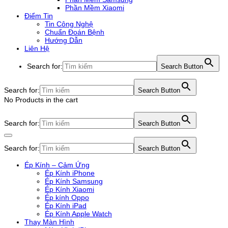
Phần Mềm Xiaomi
Điểm Tin
Tin Công Nghệ
Chuẩn Đoán Bệnh
Hướng Dẫn
Liên Hệ
Search for:
Search Button
Search for:
Search Button
No Products in the cart
Search for:
Search Button
Search for:
Search Button
Ép Kính – Cảm Ứng
Ép Kính iPhone
Ép Kính Samsung
Ép Kính Xiaomi
Ép kính Oppo
Ép Kính iPad
Ép Kính Apple Watch
Thay Màn Hình