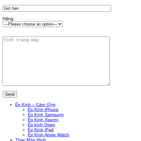
Hãng:
Ép Kính – Cảm Ứng
Ép Kính iPhone
Ép Kính Samsung
Ép Kính Xiaomi
Ép kính Oppo
Ép Kính iPad
Ép Kính Apple Watch
Thay Màn Hình