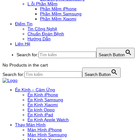
L.ỗi Phần Mềm
Phần Mềm iPhone
Phần Mềm Samsung
Phần Mềm Xiaomi
Điểm Tin
Tin Công Nghệ
Chuẩn Đoán Bệnh
Hướng Dẫn
Liên Hệ
Search for:
Search Button
No Products in the cart
Search for:
Search Button
Ép Kính – Cảm Ứng
Ép Kính iPhone
Ép Kính Samsung
Ép Kính Xiaomi
Ép kính Oppo
Ép Kính iPad
Ép Kính Apple Watch
Thay Màn Hình
Màn Hình iPhone
Màn Hình Samsung
Màn Hình Xiaomi