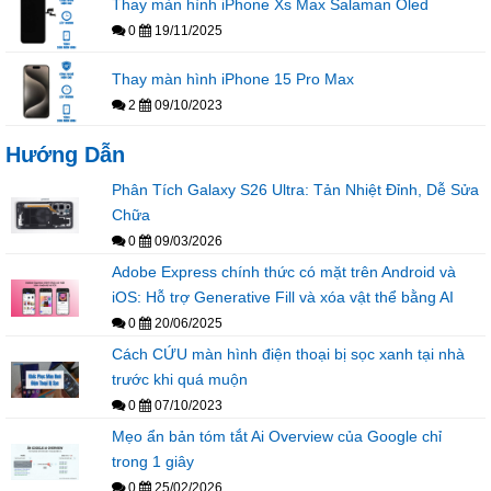
Thay màn hình iPhone Xs Max Salaman Oled
0
19/11/2025
Thay màn hình iPhone 15 Pro Max
2
09/10/2023
Hướng Dẫn
Phân Tích Galaxy S26 Ultra: Tản Nhiệt Đỉnh, Dễ Sửa
Chữa
0
09/03/2026
Adobe Express chính thức có mặt trên Android và
iOS: Hỗ trợ Generative Fill và xóa vật thể bằng AI
0
20/06/2025
Cách CỨU màn hình điện thoại bị sọc xanh tại nhà
trước khi quá muộn
0
07/10/2023
Mẹo ẩn bản tóm tắt Ai Overview của Google chỉ
trong 1 giây
0
25/02/2026