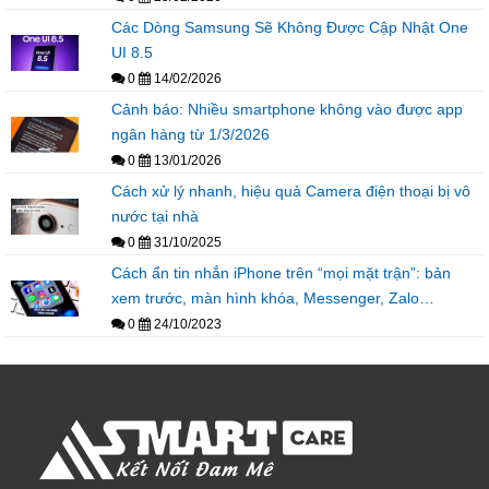
Các Dòng Samsung Sẽ Không Được Cập Nhật One
UI 8.5
0
14/02/2026
Cảnh báo: Nhiều smartphone không vào được app
ngân hàng từ 1/3/2026
0
13/01/2026
Cách xử lý nhanh, hiệu quả Camera điện thoại bị vô
nước tại nhà
0
31/10/2025
Cách ẩn tin nhắn iPhone trên “mọi mặt trận”: bản
xem trước, màn hình khóa, Messenger, Zalo…
0
24/10/2023