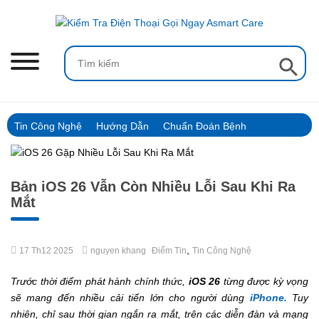
Skip
to
content
Search Button
Search
for:
Tin Công Nghệ
Hướng Dẫn
Chuẩn Đoán Bệnh
Bản iOS 26 Vẫn Còn Nhiều Lỗi Sau Khi Ra
Mắt
,
17 Th12 2025
nguyen khang
Điểm Tin
Tin Công Nghệ
Trước thời điểm phát hành chính thức,
iOS 26
từng được kỳ vọng
sẽ mang đến nhiều cải tiến lớn cho người dùng
iPhone.
Tuy
nhiên, chỉ sau thời gian ngắn ra mắt, trên các diễn đàn và mạng