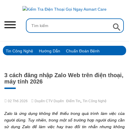
Skip
to
content
Search Button
Search
for:
Tin Công Nghệ
Hướng Dẫn
Chuẩn Đoán Bệnh
3 cách đăng nhập Zalo Web trên điện thoại,
máy tính 2026
,
02 Th6 2026
Duyên CTV Duyên
Điểm Tin
Tin Công Nghệ
Zalo là ứng dụng không thể thiếu trong quá trình làm việc của
người dùng. Tuy nhiên, trong một số trường hợp người dùng cần
sử dụng Zalo để làm việc hay trao đổi tin nhắn nhưng không