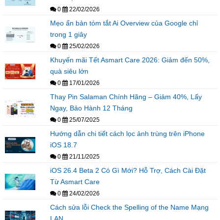
0
22/02/2026
Mẹo ẩn bản tóm tắt Ai Overview của Google chỉ
trong 1 giây
0
25/02/2026
Khuyến mãi Tết Asmart Care 2026: Giảm đến 50%,
quà siêu lớn
0
17/01/2026
Thay Pin Salaman Chính Hãng – Giảm 40%, Lấy
Ngay, Bảo Hành 12 Tháng
0
25/07/2025
Hướng dẫn chi tiết cách lọc ảnh trùng trên iPhone
iOS 18.7
0
21/11/2025
iOS 26.4 Beta 2 Có Gì Mới? Hỗ Trợ, Cách Cài Đặt
Từ Asmart Care
0
24/02/2026
Cách sửa lỗi Check the Spelling of the Name Mạng
LAN