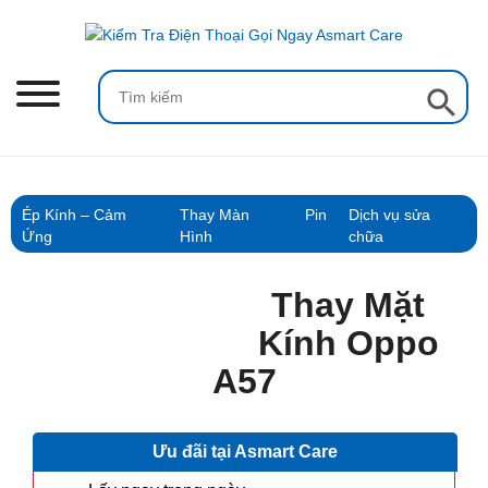
Skip
to
content
Search Button
Search
for:
Ép Kính – Cảm
Thay Màn
Pin
Dịch vụ sửa
Ứng
Hình
chữa
Thay Mặt
Kính Oppo
A57
Ưu đãi tại Asmart Care