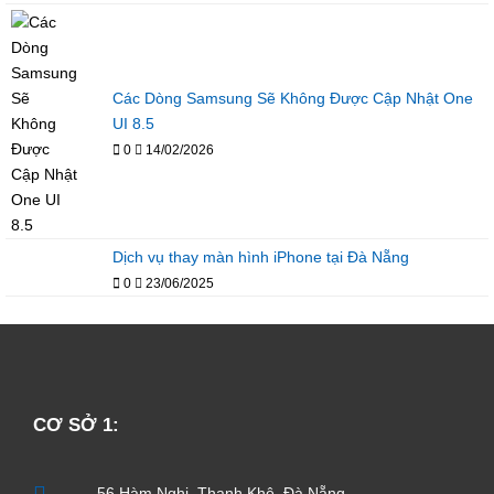
Các Dòng Samsung Sẽ Không Được Cập Nhật One
UI 8.5
0
14/02/2026
Dịch vụ thay màn hình iPhone tại Đà Nẵng
0
23/06/2025
CƠ SỞ 1:
56 Hàm Nghi, Thanh Khê, Đà Nẵng