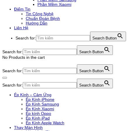
Phần Mềm Xiaomi
Điểm Tin
Tin Công Nghệ
Chuẩn Đoán Bệnh
Hướng Dẫn
Liên Hệ
Search for:
Search Button
Search for:
Search Button
No Products in the cart
Search for:
Search Button
Search for:
Search Button
Ép Kính – Cảm Ứng
Ép Kính iPhone
Ép Kính Samsung
Ép Kính Xiaomi
Ép kính Oppo
Ép Kính iPad
Ép Kính Apple Watch
Thay Màn Hình