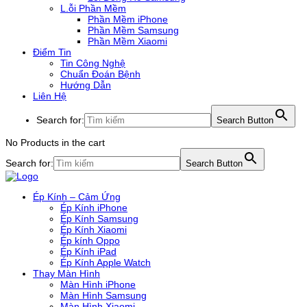
L.ỗi Phần Mềm
Phần Mềm iPhone
Phần Mềm Samsung
Phần Mềm Xiaomi
Điểm Tin
Tin Công Nghệ
Chuẩn Đoán Bệnh
Hướng Dẫn
Liên Hệ
Search for:
Search Button
No Products in the cart
Search for:
Search Button
Ép Kính – Cảm Ứng
Ép Kính iPhone
Ép Kính Samsung
Ép Kính Xiaomi
Ép kính Oppo
Ép Kính iPad
Ép Kính Apple Watch
Thay Màn Hình
Màn Hình iPhone
Màn Hình Samsung
Màn Hình Xiaomi