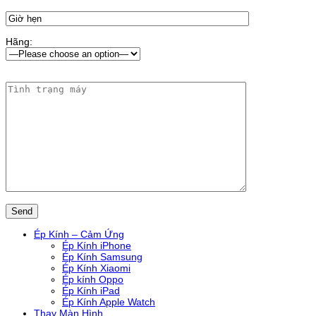
Hãng:
Ép Kính – Cảm Ứng
Ép Kính iPhone
Ép Kính Samsung
Ép Kính Xiaomi
Ép kính Oppo
Ép Kính iPad
Ép Kính Apple Watch
Thay Màn Hình