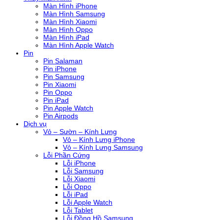
Màn Hình iPhone
Màn Hình Samsung
Màn Hình Xiaomi
Màn Hình Oppo
Màn Hình iPad
Màn Hình Apple Watch
Pin
Pin Salaman
Pin iPhone
Pin Samsung
Pin Xiaomi
Pin Oppo
Pin iPad
Pin Apple Watch
Pin Airpods
Dịch vụ
Vỏ – Sườn – Kính Lưng
Vỏ – Kính Lưng iPhone
Vỏ – Kính Lưng Samsung
Lỗi Phần Cứng
Lỗi iPhone
Lỗi Samsung
Lỗi Xiaomi
Lỗi Oppo
Lỗi iPad
Lỗi Apple Watch
Lỗi Tablet
Lỗi Đồng Hồ Samsung