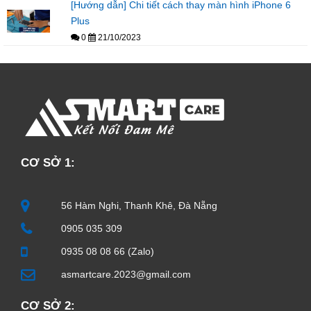
[Hướng dẫn] Chi tiết cách thay màn hình iPhone 6
Plus
0
21/10/2023
CƠ SỞ 1:
56 Hàm Nghi, Thanh Khê, Đà Nẵng
0905 035 309
0935 08 08 66 (Zalo)
asmartcare.2023@gmail.com
CƠ SỞ 2: