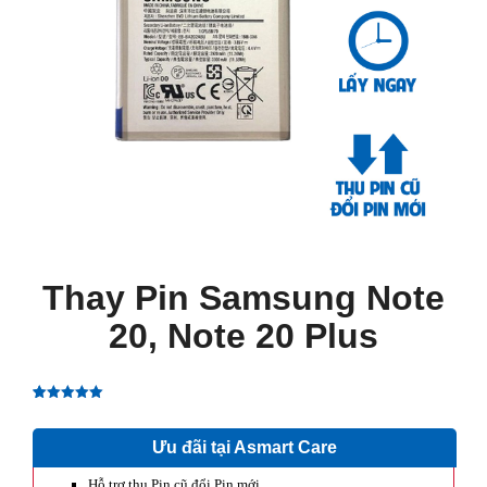
Thay Pin Samsung Note
20, Note 20 Plus
Rated
1
5.00
out of 5
Ưu đãi tại Asmart Care
based on
customer
rating
Hỗ trợ thu Pin cũ đổi Pin mới