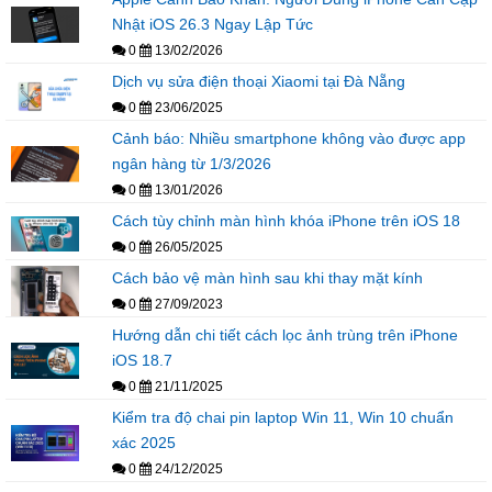
Nhật iOS 26.3 Ngay Lập Tức
0
13/02/2026
Dịch vụ sửa điện thoại Xiaomi tại Đà Nẵng
0
23/06/2025
Cảnh báo: Nhiều smartphone không vào được app
ngân hàng từ 1/3/2026
0
13/01/2026
Cách tùy chỉnh màn hình khóa iPhone trên iOS 18
0
26/05/2025
Cách bảo vệ màn hình sau khi thay mặt kính
0
27/09/2023
Hướng dẫn chi tiết cách lọc ảnh trùng trên iPhone
iOS 18.7
0
21/11/2025
Kiểm tra độ chai pin laptop Win 11, Win 10 chuẩn
xác 2025
0
24/12/2025