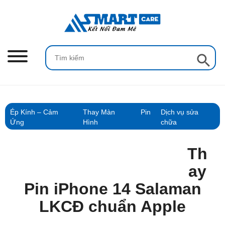
Skip
to
content
Search Button
Search
for:
Ép Kính – Cảm
Thay Màn
Pin
Dịch vụ sửa
Ứng
Hình
chữa
Th
ay
Pin iPhone 14 Salaman
LKCĐ chuẩn Apple