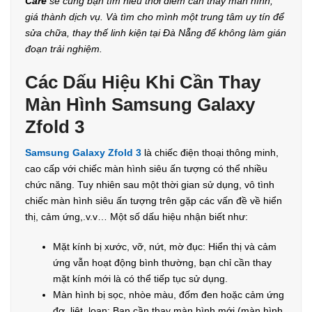
Care
sẽ cùng bạn tìm hiểu thời điểm cần thay màn hình,
giá thành dịch vụ. Và tìm cho mình một trung tâm uy tín để
sửa chữa, thay thế linh kiện tại Đà Nẵng để không làm gián
đoạn trải nghiệm.
Các Dấu Hiệu Khi Cần Thay
Màn Hình Samsung Galaxy
Zfold 3
Samsung Galaxy Zfold 3
là chiếc điện thoại thông minh,
cao cấp với chiếc màn hình siêu ấn tượng có thể nhiều
chức năng. Tuy nhiên sau một thời gian sử dụng, vô tình
chiếc màn hình siêu ấn tượng trên gặp các vấn đề về hiển
thị, cảm ứng,.v.v… Một số dấu hiệu nhận biết như:
Mặt kính bị xước, vỡ, nứt, mờ đục: Hiển thị và cảm
ứng vẫn hoạt động bình thường, bạn chỉ cần thay
mặt kính mới là có thể tiếp tục sử dụng.
Màn hình bị sọc, nhòe màu, đốm đen hoặc cảm ứng
đơ, liệt, loạn: Bạn cần thay màn hình mới (màn hình