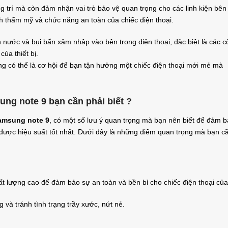
g trí mà còn đảm nhận vai trò bảo vệ quan trọng cho các linh kiện bên
tính thẩm mỹ và chức năng an toàn của chiếc điện thoại.
n nước và bụi bẩn xâm nhập vào bên trong điện thoại, đặc biệt là các 
của thiết bị.
lưng có thể là cơ hội để bạn tận hưởng một chiếc điện thoại mới mẻ mà
ng note 9 bạn cần phải biết ?
amsung note 9
, có một số lưu ý quan trọng mà bạn nên biết để đảm 
t được hiệu suất tốt nhất. Dưới đây là những điểm quan trọng mà bạn c
t lượng cao để đảm bảo sự an toàn và bền bỉ cho chiếc điện thoại của
g và tránh tình trạng trầy xước, nứt nẻ.