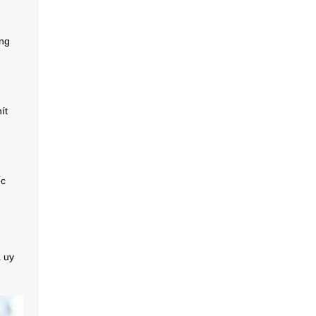
ông
ít
ếc
 uy