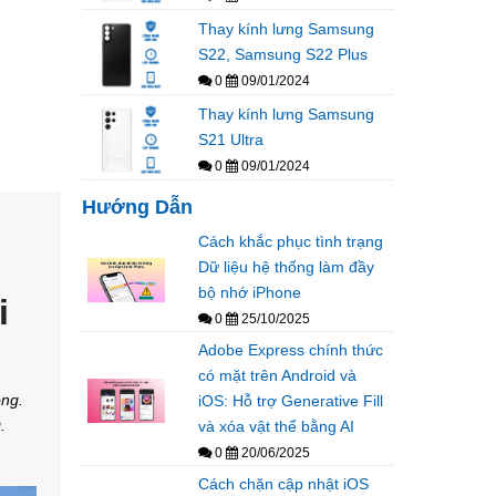
Thay kính lưng Samsung
S22, Samsung S22 Plus
0
09/01/2024
Thay kính lưng Samsung
S21 Ultra
0
09/01/2024
Hướng Dẫn
Cách khắc phục tình trạng
Dữ liệu hệ thống làm đầy
bộ nhớ iPhone
i
0
25/10/2025
Adobe Express chính thức
có mặt trên Android và
ộng.
iOS: Hỗ trợ Generative Fill
.
và xóa vật thể bằng AI
0
20/06/2025
Cách chặn cập nhật iOS