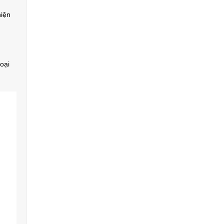
hiện
oại