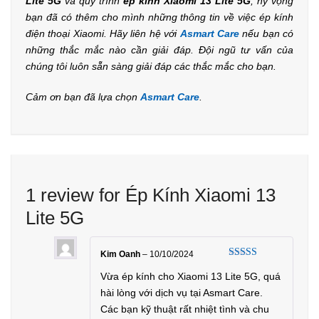
Lite 5G
và quy trình
ép kính Xiaomi 13 Lite 5G
, hy vọng
bạn đã có thêm cho mình những thông tin về việc ép kính
điện thoại Xiaomi. Hãy liên hệ với
Asmart Care
nếu bạn có
những thắc mắc nào cần giải đáp. Đội ngũ tư vấn của
chúng tôi luôn sẵn sàng giải đáp các thắc mắc cho bạn.
Cảm ơn bạn đã lựa chọn
Asmart Care
.
1 review for
Ép Kính Xiaomi 13
Lite 5G
Kim Oanh
–
10/10/2024
Rated
Vừa ép kính cho Xiaomi 13 Lite 5G, quá
5
out of 5
hài lòng với dịch vụ tại Asmart Care.
Các bạn kỹ thuật rất nhiệt tình và chu