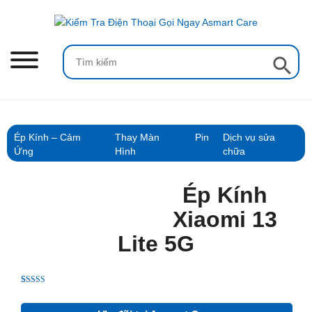
Skip
to
content
Search Button
Search
for:
Ép Kính – Cảm
Thay Màn
Pin
Dịch vụ sửa
Ứng
Hình
chữa
Ép Kính
Xiaomi 13
Lite 5G
Rated
1
5.00
out of 5