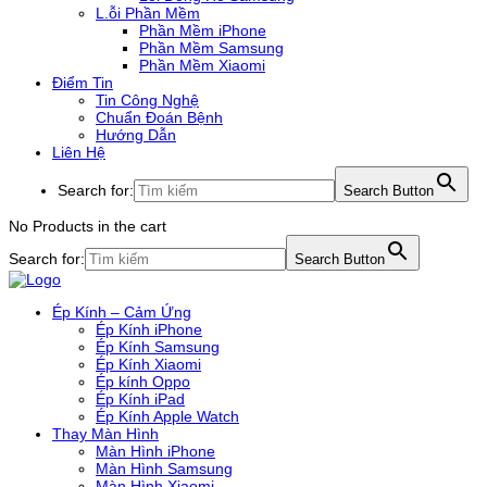
L.ỗi Phần Mềm
Phần Mềm iPhone
Phần Mềm Samsung
Phần Mềm Xiaomi
Điểm Tin
Tin Công Nghệ
Chuẩn Đoán Bệnh
Hướng Dẫn
Liên Hệ
Search for:
Search Button
No Products in the cart
Search for:
Search Button
Ép Kính – Cảm Ứng
Ép Kính iPhone
Ép Kính Samsung
Ép Kính Xiaomi
Ép kính Oppo
Ép Kính iPad
Ép Kính Apple Watch
Thay Màn Hình
Màn Hình iPhone
Màn Hình Samsung
Màn Hình Xiaomi