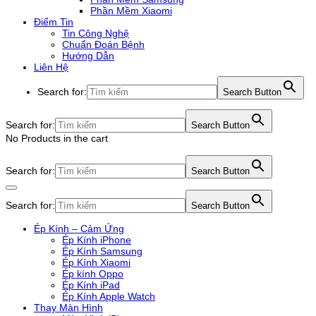
Phần Mềm Xiaomi
Điểm Tin
Tin Công Nghệ
Chuẩn Đoán Bệnh
Hướng Dẫn
Liên Hệ
Search for:
Search Button
Search for:
Search Button
No Products in the cart
Search for:
Search Button
Search for:
Search Button
Ép Kính – Cảm Ứng
Ép Kính iPhone
Ép Kính Samsung
Ép Kính Xiaomi
Ép kính Oppo
Ép Kính iPad
Ép Kính Apple Watch
Thay Màn Hình