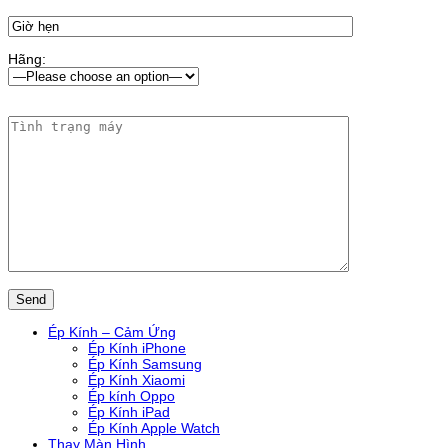
Hãng:
Ép Kính – Cảm Ứng
Ép Kính iPhone
Ép Kính Samsung
Ép Kính Xiaomi
Ép kính Oppo
Ép Kính iPad
Ép Kính Apple Watch
Thay Màn Hình