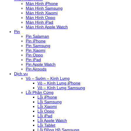
Màn Hình iPhone
Màn Hình Samsung
Màn Hình Xiaomi
Màn Hình Oppo
Màn Hình iPad
Màn Hình Apple Watch
Pin
Pin Salaman
Pin iPhone
Pin Samsung
Pin Xiaomi
Pin Oppo
Pin iPad
Pin Apple Watch
Pin Airpods
Dịch vụ
Vỏ – Sườn – Kính Lưng
Vỏ – Kính Lưng iPhone
Vỏ – Kính Lưng Samsung
Lỗi Phần Cứng
Lỗi iPhone
Lỗi Samsung
Lỗi Xiaomi
Lỗi Oppo
Lỗi iPad
Lỗi Apple Watch
Lỗi Tablet
Lỗi Đồng Hồ Samsung