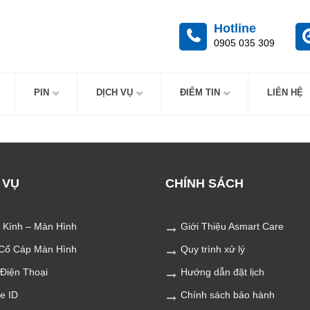
Hotline
0905 035 309
PIN
DỊCH VỤ
ĐIỂM TIN
LIÊN HỆ
 VỤ
CHÍNH SÁCH
 Kính – Màn Hình
Giới Thiệu Asmart Care
Cổ Cáp Màn Hình
Quy trình xử lý
 Điện Thoại
Hướng dẫn đặt lịch
e ID
Chính sách bảo hành