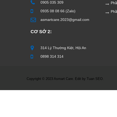
0905 035 309
Phầ
0935 08 08 66 (Zalo)
Ph
asmartcare.2023@gmail.com
CƠ SỞ 2:
314 Lý Thường Kiệt, Hội An
0898 314 314
Copyright © 2023 Asmart Care. Edit by Tuan SEO.