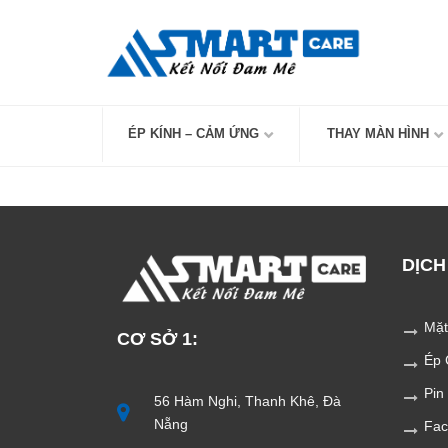
Skip
to
content
ÉP KÍNH – CẢM ỨNG
THAY MÀN HÌNH
DỊCH
Mặt
CƠ SỞ 1:
Ép 
Pin
56 Hàm Nghi, Thanh Khê, Đà
Nẵng
Fac