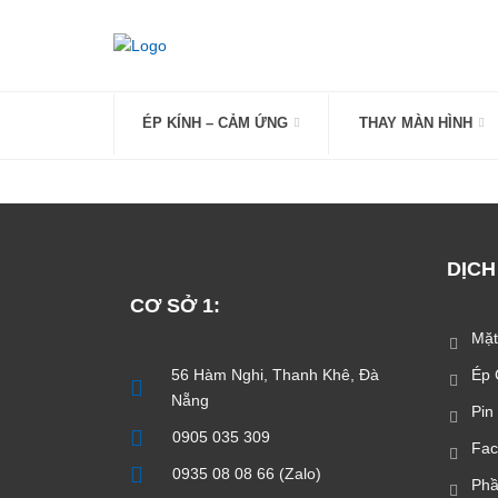
Skip
to
content
ÉP KÍNH – CẢM ỨNG
THAY MÀN HÌNH
DỊCH
CƠ SỞ 1:
Mặt
56 Hàm Nghi, Thanh Khê, Đà
Ép 
Nẵng
Pin
0905 035 309
Fac
0935 08 08 66 (Zalo)
Phầ