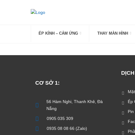
Skip
to
content
ÉP KÍNH – CẢM ỨNG
THAY MÀN HÌNH
DỊCH
CƠ SỞ 1:
Mặt
56 Hàm Nghi, Thanh Khê, Đà
Ép 
Nẵng
Pin
0905 035 309
Fac
0935 08 08 66 (Zalo)
Phầ