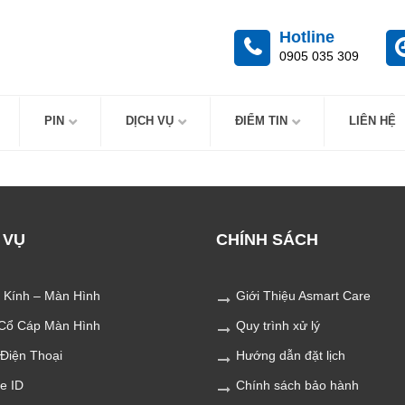
Hotline
0905 035 309
PIN
DỊCH VỤ
ĐIỂM TIN
LIÊN HỆ
 VỤ
CHÍNH SÁCH
 Kính – Màn Hình
Giới Thiệu Asmart Care
Cổ Cáp Màn Hình
Quy trình xử lý
 Điện Thoại
Hướng dẫn đặt lịch
e ID
Chính sách bảo hành