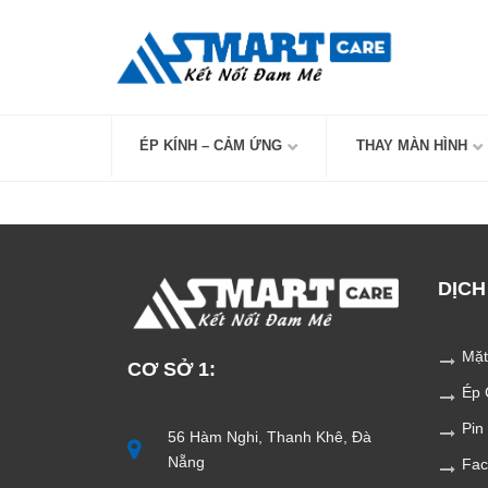
Skip
to
content
ÉP KÍNH – CẢM ỨNG
THAY MÀN HÌNH
DỊCH
Mặt
CƠ SỞ 1:
Ép 
Pin
56 Hàm Nghi, Thanh Khê, Đà
Nẵng
Fac