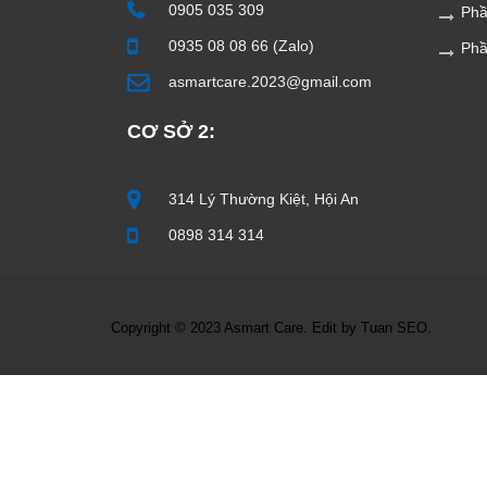
0905 035 309
Phầ
0935 08 08 66 (Zalo)
Ph
asmartcare.2023@gmail.com
CƠ SỞ 2:
314 Lý Thường Kiệt, Hội An
0898 314 314
Copyright © 2023 Asmart Care. Edit by Tuan SEO.