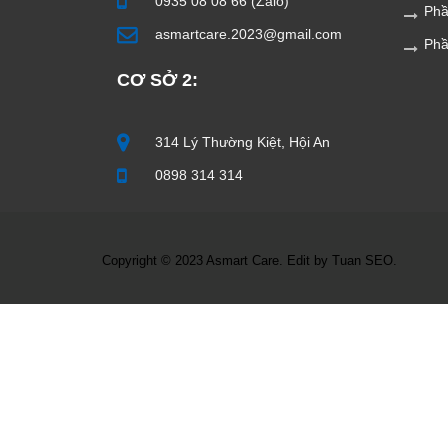
0935 08 08 66 (Zalo)
Phầ
asmartcare.2023@gmail.com
Ph
CƠ SỞ 2:
314 Lý Thường Kiệt, Hội An
0898 314 314
Copyright © 2023 Asmart Care. Edit by Tuan SEO.