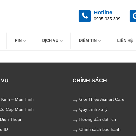
Hotline
0905 035 309
PIN
DỊCH VỤ
ĐIỂM TIN
LIÊN HỆ
 VỤ
CHÍNH SÁCH
 Kính – Màn Hình
Giới Thiệu Asmart Care
Cổ Cáp Màn Hình
Quy trình xử lý
 Điện Thoại
Hướng dẫn đặt lịch
e ID
Chính sách bảo hành