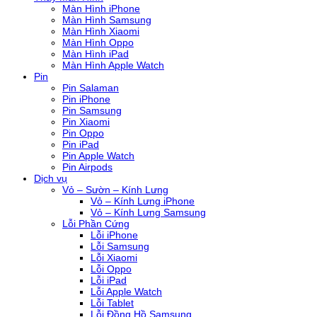
Màn Hình iPhone
Màn Hình Samsung
Màn Hình Xiaomi
Màn Hình Oppo
Màn Hình iPad
Màn Hình Apple Watch
Pin
Pin Salaman
Pin iPhone
Pin Samsung
Pin Xiaomi
Pin Oppo
Pin iPad
Pin Apple Watch
Pin Airpods
Dịch vụ
Vỏ – Sườn – Kính Lưng
Vỏ – Kính Lưng iPhone
Vỏ – Kính Lưng Samsung
Lỗi Phần Cứng
Lỗi iPhone
Lỗi Samsung
Lỗi Xiaomi
Lỗi Oppo
Lỗi iPad
Lỗi Apple Watch
Lỗi Tablet
Lỗi Đồng Hồ Samsung