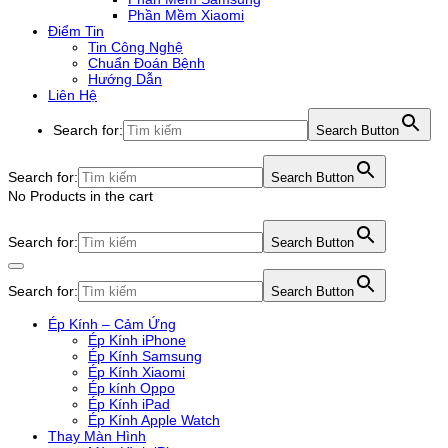
Phần Mềm Xiaomi
Điểm Tin
Tin Công Nghệ
Chuẩn Đoán Bệnh
Hướng Dẫn
Liên Hệ
Search for:
Search Button
Search for:
Search Button
No Products in the cart
Search for:
Search Button
Search for:
Search Button
Ép Kính – Cảm Ứng
Ép Kính iPhone
Ép Kính Samsung
Ép Kính Xiaomi
Ép kính Oppo
Ép Kính iPad
Ép Kính Apple Watch
Thay Màn Hình