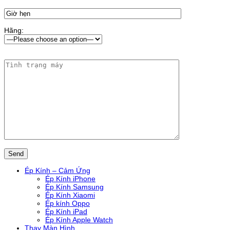
Hãng:
Ép Kính – Cảm Ứng
Ép Kính iPhone
Ép Kính Samsung
Ép Kính Xiaomi
Ép kính Oppo
Ép Kính iPad
Ép Kính Apple Watch
Thay Màn Hình