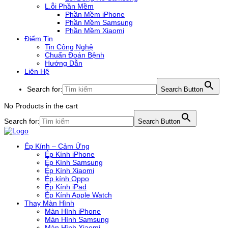
L.ỗi Phần Mềm
Phần Mềm iPhone
Phần Mềm Samsung
Phần Mềm Xiaomi
Điểm Tin
Tin Công Nghệ
Chuẩn Đoán Bệnh
Hướng Dẫn
Liên Hệ
Search for:
Search Button
No Products in the cart
Search for:
Search Button
Ép Kính – Cảm Ứng
Ép Kính iPhone
Ép Kính Samsung
Ép Kính Xiaomi
Ép kính Oppo
Ép Kính iPad
Ép Kính Apple Watch
Thay Màn Hình
Màn Hình iPhone
Màn Hình Samsung
Màn Hình Xiaomi