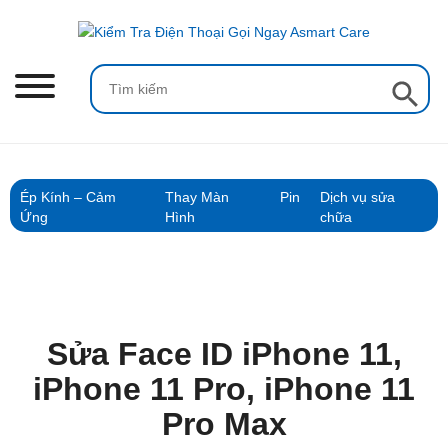
Skip
to
content
Search Button
Search
for:
Ép Kính – Cảm
Thay Màn
Pin
Dịch vụ sửa
Ứng
Hình
chữa
Sửa Face ID iPhone 11,
iPhone 11 Pro, iPhone 11
Pro Max