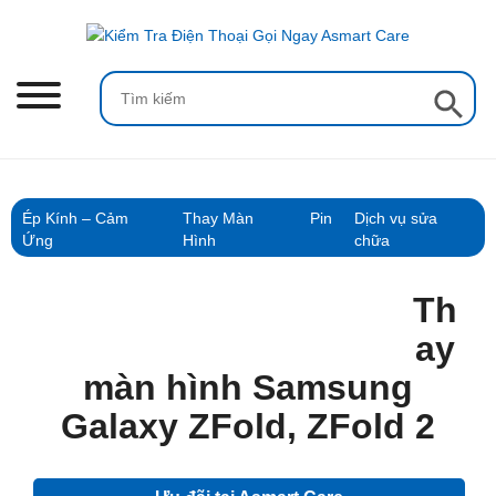
Skip
to
content
Search Button
Search
for:
Ép Kính – Cảm
Thay Màn
Pin
Dịch vụ sửa
Ứng
Hình
chữa
Th
ay
màn hình Samsung
Galaxy ZFold, ZFold 2