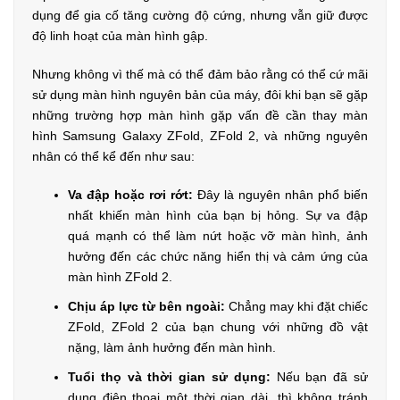
dụng để gia cố tăng cường độ cứng, nhưng vẫn giữ được
độ linh hoạt của màn hình gập.
Nhưng không vì thế mà có thể đảm bảo rằng có thể cứ mãi
sử dụng màn hình nguyên bản của máy, đôi khi bạn sẽ gặp
những trường hợp màn hình gặp vấn đề cần thay màn
hình Samsung Galaxy ZFold, ZFold 2, và những nguyên
nhân có thể kể đến như sau:
Va đập hoặc rơi rớt:
Đây là nguyên nhân phổ biến
nhất khiến màn hình của bạn bị hỏng. Sự va đập
quá mạnh có thể làm nứt hoặc vỡ màn hình, ảnh
hưởng đến các chức năng hiển thị và cảm ứng của
màn hình ZFold 2.
Chịu áp lực từ bên ngoài:
Chẳng may khi đặt chiếc
ZFold, ZFold 2 của bạn chung với những đồ vật
nặng, làm ảnh hưởng đến màn hình.
Tuổi thọ và thời gian sử dụng:
Nếu bạn đã sử
dụng điện thoại một thời gian dài, thì không tránh