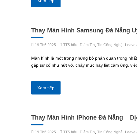
Xem tiếp
Thay Màn Hình Samsung Đà Nẵng Uy 
,
19 Th6 2025
TTS hậu
Điểm Tin
Tin Công Nghệ
Leave 
Màn hình là một trong những bộ phận quan trọng nhất 
gặp sự cố như nứt vỡ, chảy mực hay liệt cảm ứng, việc
Xem tiếp
Thay Màn Hình iPhone Đà Nẵng – Dị
,
19 Th6 2025
TTS hậu
Điểm Tin
Tin Công Nghệ
Leave 