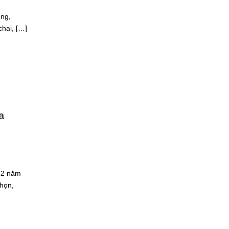
ọng,
chai, […]
a
12 năm
chọn,