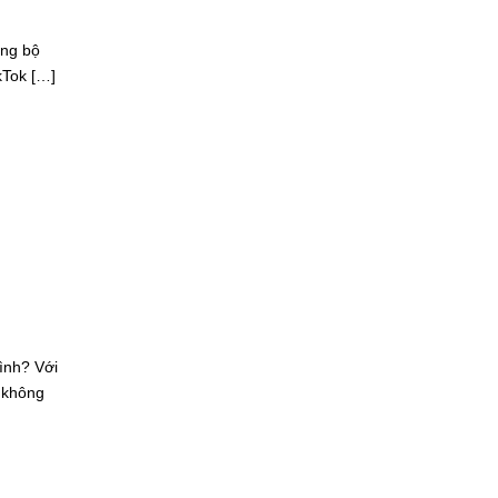
ợng bộ
kTok […]
ình? Với
– không