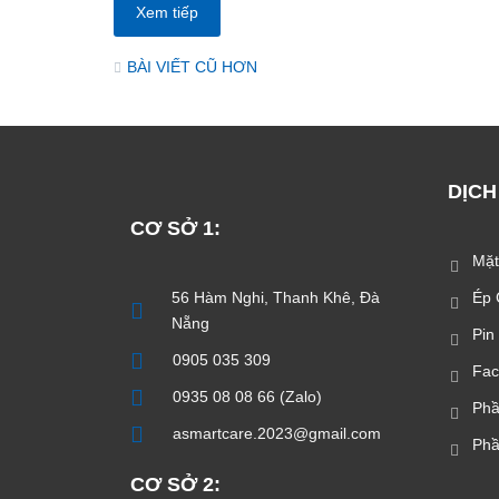
Xem tiếp
Điều
BÀI VIẾT CŨ HƠN
hướng
bài
viết
DỊCH
CƠ SỞ 1:
Mặt
56 Hàm Nghi, Thanh Khê, Đà
Ép 
Nẵng
Pin
0905 035 309
Fac
0935 08 08 66 (Zalo)
Phầ
asmartcare.2023@gmail.com
Ph
CƠ SỞ 2: