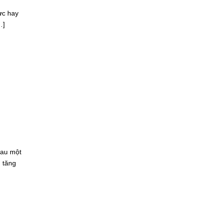
ực hay
…]
Sau một
g tăng