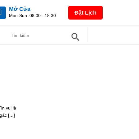
Mở Cửa
Đặt Lịch
Mon-Sun: 08:00 - 18:30
Search Button
Search
For:
n vui là
 gác […]