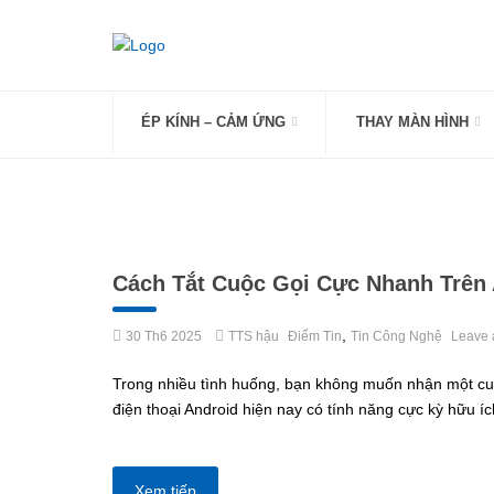
Skip
to
content
ÉP KÍNH – CẢM ỨNG
THAY MÀN HÌNH
Cách Tắt Cuộc Gọi Cực Nhanh Trên 
,
30 Th6 2025
TTS hậu
Điểm Tin
Tin Công Nghệ
Leave 
Trong nhiều tình huống, bạn không muốn nhận một cuộc
điện thoại Android hiện nay có tính năng cực kỳ hữu í
Xem tiếp