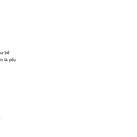
hư bể
n là yếu
e