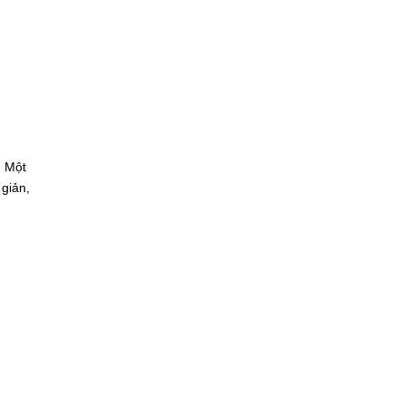
. Một
 giản,