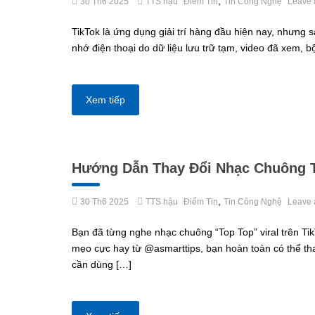
,
30 Th6 2025
TTS hậu
Điểm Tin
Tin Công Nghệ
Leave 
TikTok là ứng dụng giải trí hàng đầu hiện nay, nhưng
nhớ điện thoại do dữ liệu lưu trữ tạm, video đã xem,
Xem tiếp
Hướng Dẫn Thay Đổi Nhạc Chuông T
,
30 Th6 2025
TTS hậu
Điểm Tin
Tin Công Nghệ
Leave 
Bạn đã từng nghe nhạc chuông “Top Top” viral trên Ti
mẹo cực hay từ @asmarttips, bạn hoàn toàn có thể tha
cần dùng […]