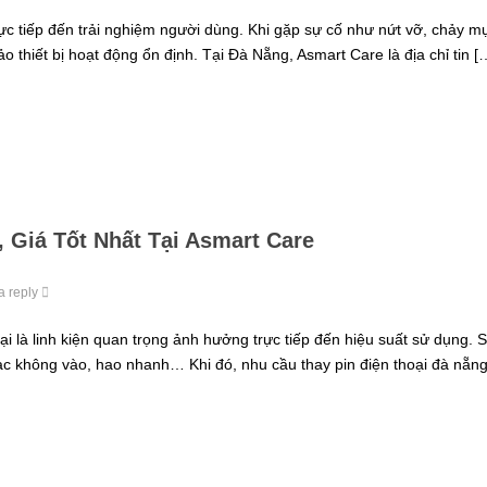
ực tiếp đến trải nghiệm người dùng. Khi gặp sự cố như nứt vỡ, chảy m
o thiết bị hoạt động ổn định. Tại Đà Nẵng, Asmart Care là địa chỉ tin [
, Giá Tốt Nhất Tại Asmart Care
a reply
ại là linh kiện quan trọng ảnh hưởng trực tiếp đến hiệu suất sử dụng. 
sạc không vào, hao nhanh… Khi đó, nhu cầu thay pin điện thoại đà nẵn