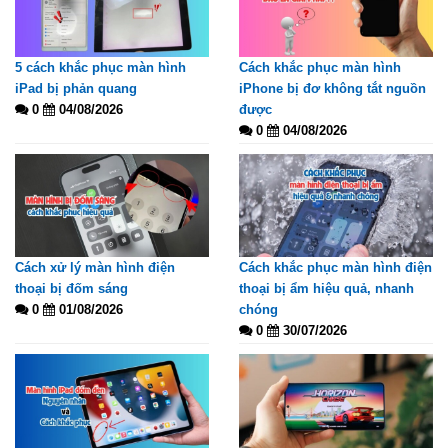
5 cách khắc phục màn hình
Cách khắc phục màn hình
iPad bị phản quang
iPhone bị đơ không tắt nguồn
0
04/08/2026
được
0
04/08/2026
Cách xử lý màn hình điện
Cách khắc phục màn hình điện
thoại bị đốm sáng
thoại bị ẩm hiệu quả, nhanh
0
01/08/2026
chóng
0
30/07/2026