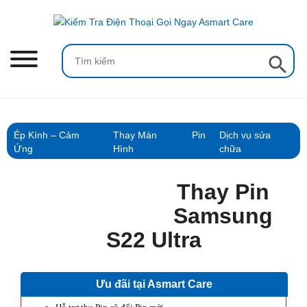
Skip
to
content
Search Button
Search
for:
Ép Kính – Cảm
Thay Màn
Pin
Dịch vụ sửa
Ứng
Hình
chữa
Thay Pin
Samsung
S22 Ultra
Ưu đãi tại Asmart Care