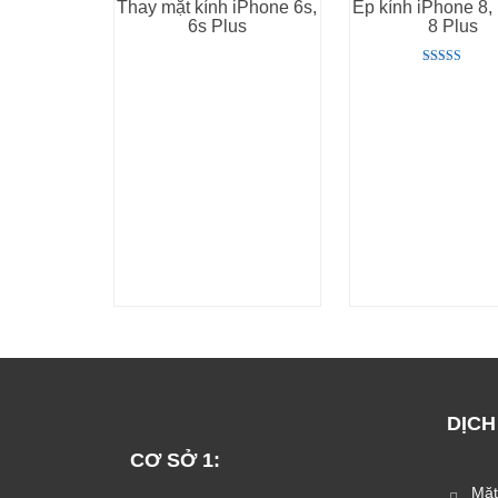
Thay mặt kính iPhone 6s,
Ép kính iPhone 8,
6s Plus
8 Plus
Rated
5.00
out of 5
DỊCH
CƠ SỞ 1:
Mặt