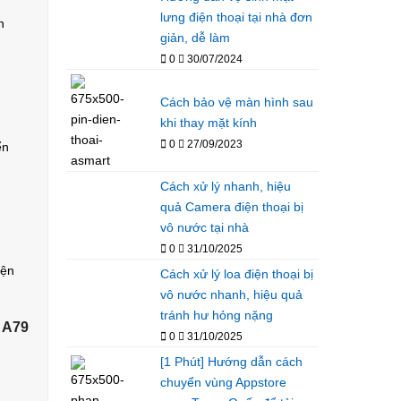
lưng điện thoại tại nhà đơn
n
giản, dễ làm
0
30/07/2024
Cách bảo vệ màn hình sau
khi thay mặt kính
0
27/09/2023
ển
Cách xử lý nhanh, hiệu
quả Camera điện thoại bị
vô nước tại nhà
0
31/10/2025
iện
Cách xử lý loa điện thoại bị
vô nước nhanh, hiệu quả
tránh hư hỏng nặng
 A79
0
31/10/2025
[1 Phút] Hướng dẫn cách
chuyển vùng Appstore