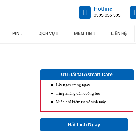
Hotline
0905 035 309
PIN
DỊCH VỤ
ĐIỂM TIN
LIÊN HỆ
Ưu đãi tại Asmart Care
Lấy ngay trong ngày
Tặng miếng dán cường lực
Miễn phí kiểm tra vệ sinh máy
Đặt Lịch Ngay