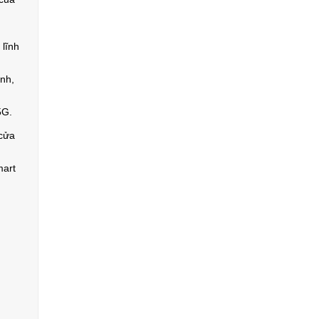
 lĩnh
ình,
5G.
 cửa
mart