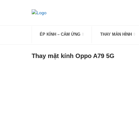
Skip
to
content
ÉP KÍNH – CẢM ỨNG
THAY MÀN HÌNH
Thay mặt kính Oppo A79 5G