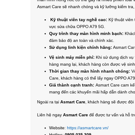
Asmart Care sẽ nhanh chóng và kỹ lưỡng kiểm tra,
Kỹ thuật viên tay nghề cao:
Kỹ thuật viên 
vực sửa chữa OPPO A79 5G.
Quy trình thay màn hình minh bạch:
Khác
đảm bảo độ an toàn và chính xác.
Sử dụng linh kiện chính hãng:
Asmart Care
Vệ sinh máy miễn phí:
Khi sử dụng dịch vụ 
hàng mang lại, khách hàng còn được vệ sin
Thời gian thay màn hình nhanh chóng:
Vớ
Care, khách hàng có thể lấy ngay OPPO A7
Giá thành cạnh tranh:
Asmart Care cam kết
mang đến các khuyến mãi hấp dẫn dành cho
Ngoài ra tại
Asmart Care
, khách hàng sẽ được đội 
Liên hệ ngay
Asmart Care
để được tư vấn và hỗ tr
Website:
https://asmartcare.vn/
Hotline:
0905 035 309