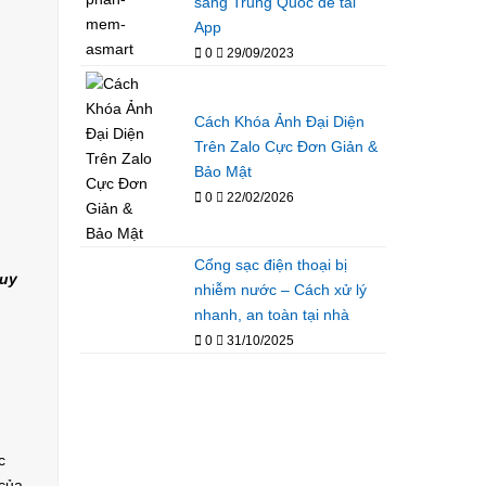
sang Trung Quốc để tải
App
0
29/09/2023
Cách Khóa Ảnh Đại Diện
Trên Zalo Cực Đơn Giản &
Bảo Mật
0
22/02/2026
Cổng sạc điện thoại bị
 uy
nhiễm nước – Cách xử lý
nhanh, an toàn tại nhà
0
31/10/2025
c
 của