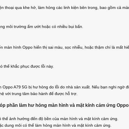
ện thoại qua khe hở, làm hỏng các linh kiện bên trong, bao gồm cả mà
rong môi trường ẩm ướt hoặc có nhiều bụi bẩn.
n màn hình Oppo hiển thị sai màu, sọc nhiễu, hoặc thậm chí là mất hi
ó thể khắc phục được lỗi này.
 Oppo A79 5G bị hư hỏng do lỗi do nhà sản xuất. Nếu bạn nghi ngờ đ
n hệ với trung tâm bảo hành để được hỗ trợ.
ể góp phần làm hư hỏng màn hình và mặt kính cảm ứng Oppo
ó thể ảnh hưởng đến độ bền của màn hình và mặt kính cảm ứng.
oặc dung môi có thể làm hỏng màn hình và mặt kính cảm ứng.