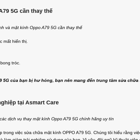
A79 5G cần thay thế
nh và mặt kính Oppo A79 5G cần thay thế
 mất hiển thị.
 bong tróc.
 5G của bạn bị hư hỏng, bạn nên mang đến trung tâm sửa chữa
ghiệp tại Asmart Care
các dịch vụ thay mặt kính Oppo A79 5G chính hãng uy tín
iệp trong việc sửa chữa mặt kính OPPO A79 5G. Chúng tôi hiểu rằng việ
à làm giảm trải nghiệm sử dụng của bạn. Vì vậy, đội ngũ kỹ thuật viên