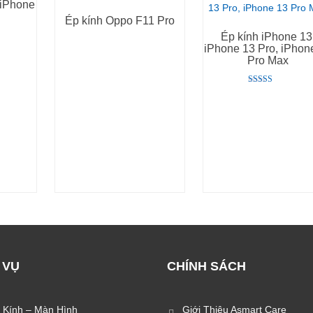
 iPhone
Ép kính Oppo F11 Pro
Ép kính iPhone 13
iPhone 13 Pro, iPhon
Pro Max
Rated
5.00
out of 5
 VỤ
CHÍNH SÁCH
 Kính – Màn Hình
Giới Thiệu Asmart Care