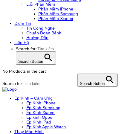
L.ỗi Phần Mềm
Phần Mềm iPhone
Phần Mềm Samsung
Phần Mềm Xiaomi
Điểm Tin
Tin Công Nghệ
Chuẩn Đoán Bệnh
Hướng Dẫn
Liên Hệ
Search for:
Search Button
No Products in the cart
Search for:
Search Button
Ép Kính – Cảm Ứng
Ép Kính iPhone
Ép Kính Samsung
Ép Kính Xiaomi
Ép kính Oppo
Ép Kính iPad
Ép Kính Apple Watch
Thay Màn Hình