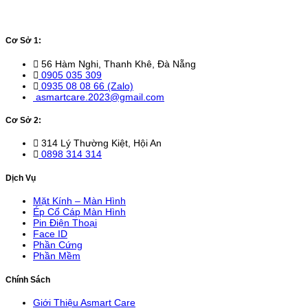
Cơ Sở 1:
56 Hàm Nghi, Thanh Khê, Đà Nẵng
0905 035 309
0935 08 08 66 (Zalo)
asmartcare.2023@gmail.com
Cơ Sở 2:
314 Lý Thường Kiệt, Hội An
0898 314 314
Dịch Vụ
Mặt Kính – Màn Hình
Ép Cổ Cáp Màn Hình
Pin Điện Thoại
Face ID
Phần Cứng
Phần Mềm
Chính Sách
Giới Thiệu Asmart Care