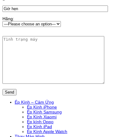
Hãng:
Ép Kính – Cảm Ứng
Ép Kính iPhone
Ép Kính Samsung
Ép Kính Xiaomi
Ép kính Oppo
Ép Kính iPad
Ép Kính Apple Watch
Thay Màn Hình