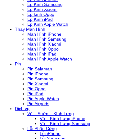
Ép Kính Samsung
Ép Kính Xiaomi
Ép kính Oppo
Ép Kính iPad
Ép Kính Apple Watch
Thay Màn Hình
Màn Hình iPhone
Màn Hình Samsung
Màn Hình Xiaomi
Màn Hình Oppo
Màn Hình iPad
Màn Hình Apple Watch
Pin
Pin Salaman
Pin iPhone
Pin Samsung
Pin Xiaomi
Pin Oppo
Pin iPad
Pin Apple Watch
Pin Airpods
Dịch vụ
Vỏ – Sườn – Kính Lưng
Vỏ – Kính Lưng iPhone
Vỏ – Kính Lưng Samsung
Lỗi Phần Cứng
Lỗi iPhone
Lỗi Samsung