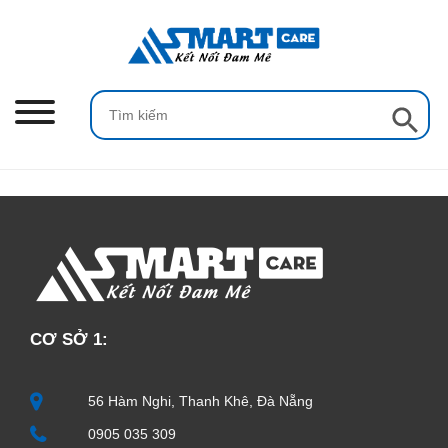
Skip
to
content
Search Button
Search
for:
CƠ SỞ 1:
56 Hàm Nghi, Thanh Khê, Đà Nẵng
0905 035 309